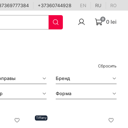
37369777384
+37360744928
EN
RU
RO
0
0 lei
Сбросить
оправы
Бренд
р
Форма
Tiffany