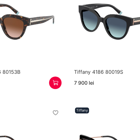
6 80153B
Tiffany 4186 80019S
7 900 lei
Tiffany