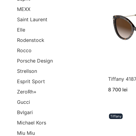
MEXX
Saint Laurent
Elle
Rodenstock
Rocco
Porsche Design
Strellson
Tiffany 418
Esprit Sport
8 700 lei
ZeroRh+
Gucci
Bvlgari
Tiffany
Michael Kors
Miu Miu