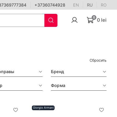
37369777384
+37360744928
EN
RU
RO
0
0 lei
Сбросить
оправы
Бренд
р
Форма
Giorgio Armani