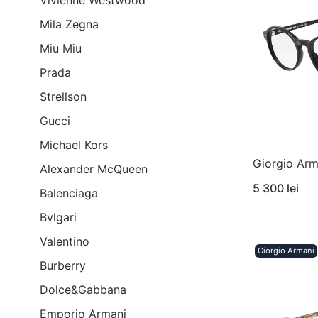
Vivienne Westwood
Mila Zegna
Miu Miu
Prada
Strellson
Gucci
Michael Kors
Giorgio Ar
Alexander McQueen
5 300 lei
Balenciaga
Bvlgari
Valentino
Giorgio Armani
Burberry
Dolce&Gabbana
Emporio Armani