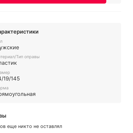
арактеристики
л
ужские
териал/Тип оправы
ластик
змер
4/19/145
орма
рямоугольная
вы
ов еще никто не оставлял