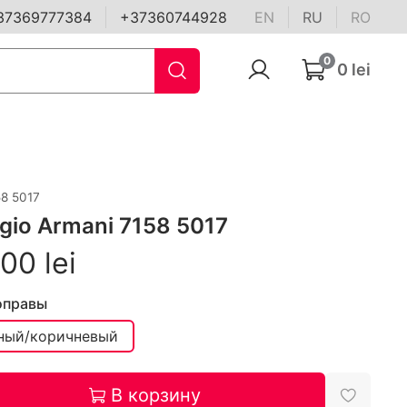
37369777384
+37360744928
EN
RU
RO
0
0 lei
58 5017
rgio Armani 7158 5017
00 lei
оправы
ный/коричневый
В корзину