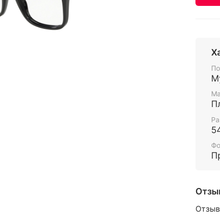
Х
По
М
Ма
П
Ра
5
Ф
П
Отзы
Отзыв