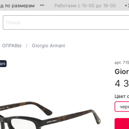
ид по размерам
Работаем с 10-00 до 18-00
+
ОПРАВЫ
Giorgio Armani
арт.
71
ani
Gio
4 3
Цвет 
чер