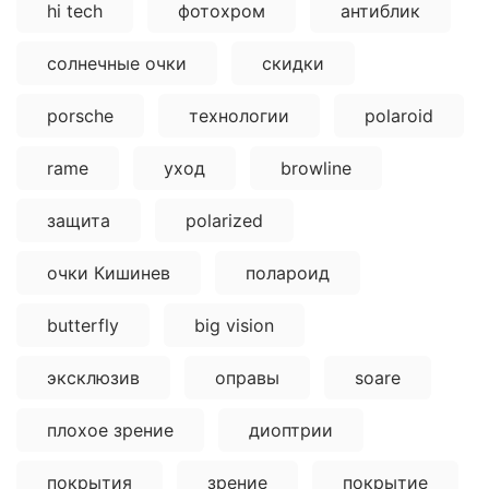
hi tech
фотохром
антиблик
солнечные очки
скидки
porsche
технологии
polaroid
rame
уход
browline
защита
polarized
очки Кишинев
полароид
butterfly
big vision
эксклюзив
оправы
soare
плохое зрение
диоптрии
покрытия
зрение
покрытие