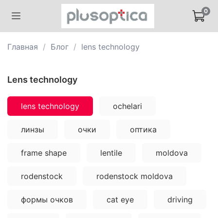
0
Главная
Блог
lens technology
lens technology
lens technology
ochelari
линзы
очки
оптика
frame shape
lentile
moldova
rodenstock
rodenstock moldova
формы очков
cat eye
driving