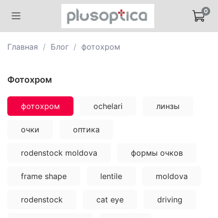
0
Главная
Блог
фотохром
фотохром
фотохром
ochelari
линзы
очки
оптика
rodenstock moldova
формы очков
frame shape
lentile
moldova
rodenstock
cat eye
driving