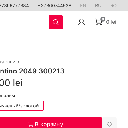
37369777384
+37360744928
EN
RU
RO
0
0 lei
49 300213
entino 2049 300213
00 lei
оправы
ичневый/золотой
В корзину