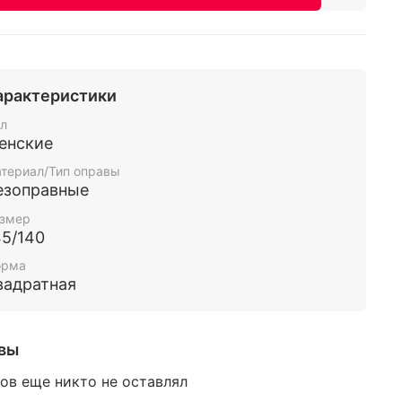
арактеристики
л
енские
териал/Тип оправы
езоправные
змер
45/140
орма
вадратная
вы
ов еще никто не оставлял