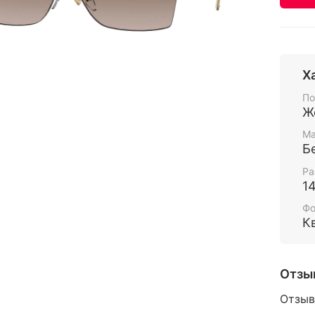
Х
По
Ж
Ма
Б
Ра
1
Ф
К
Отзы
Отзыв