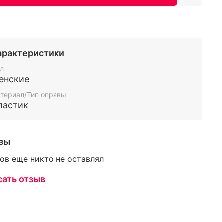
арактеристики
л
енские
териал/Тип оправы
ластик
вы
ов еще никто не оставлял
сать отзыв