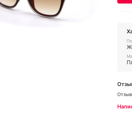
Х
По
Ж
Ма
П
Отзы
Отзыв
Напи