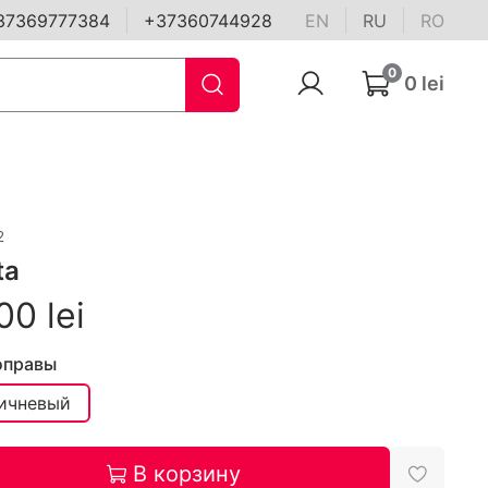
37369777384
+37360744928
EN
RU
RO
0
0 lei
2
ta
00 lei
оправы
ичневый
В корзину