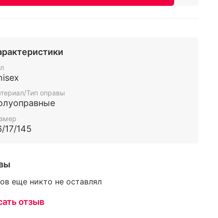
арактеристики
л
nisex
териал/Тип оправы
олуоправные
змер
6/17/145
вы
ов еще никто не оставлял
сать отзыв