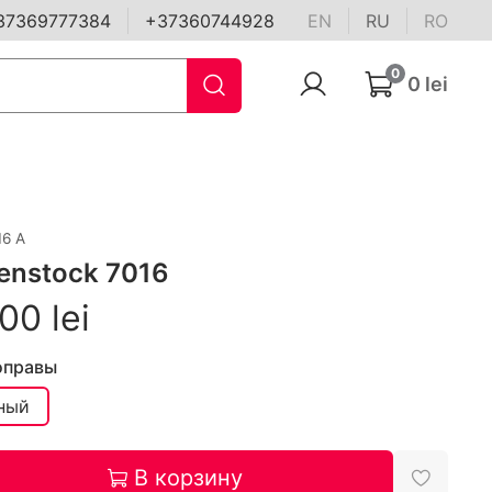
37369777384
+37360744928
EN
RU
RO
0
0 lei
16 A
enstock 7016
00 lei
оправы
ный
В корзину