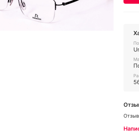
Х
По
U
Ма
П
Ра
5
Отзы
Отзыв
Напи