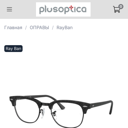
0
Главная
ОПРАВЫ
RayBan
Ray Ban