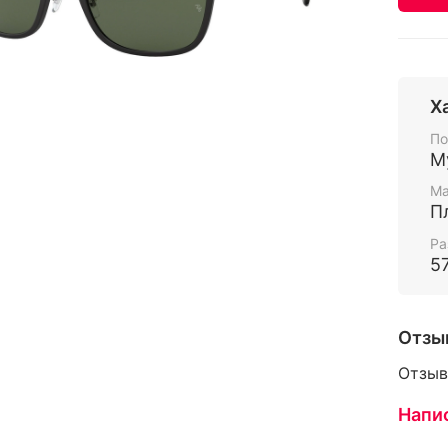
Х
По
М
Ма
П
Ра
5
Отзы
Отзыв
Напи