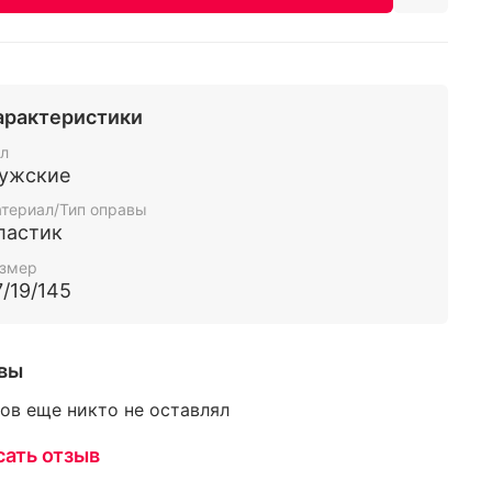
арактеристики
л
ужские
териал/Тип оправы
ластик
змер
7/19/145
вы
ов еще никто не оставлял
сать отзыв