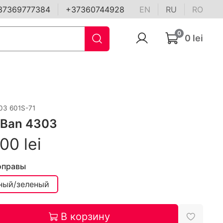
37369777384
+37360744928
EN
RU
RO
0
0 lei
03 601S-71
 Ban 4303
00 lei
оправы
ный/зеленый
В корзину