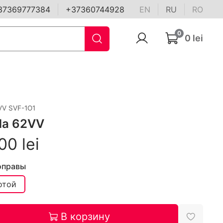
37369777384
+37360744928
EN
RU
RO
0
0 lei
VV SVF-1O1
da 62VV
00 lei
оправы
отой
В корзину