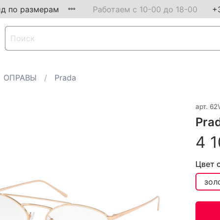
ид по размерам
Работаем с 10-00 до 18-00
+
ОПРАВЫ
Prada
арт.
62
Pra
4 1
Цвет 
зол