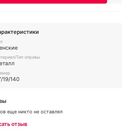
арактеристики
л
енские
териал/Тип оправы
еталл
змер
7/19/140
вы
ов еще никто не оставлял
сать отзыв