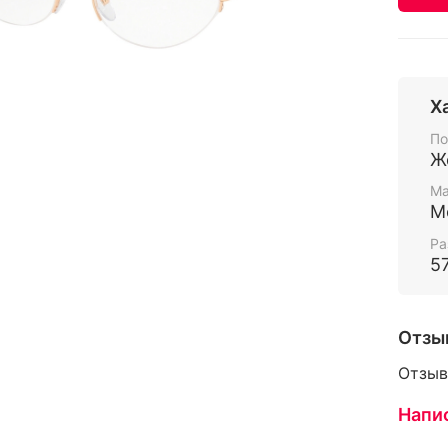
Х
По
Ж
Ма
М
Ра
5
Отзы
Отзыв
Напи