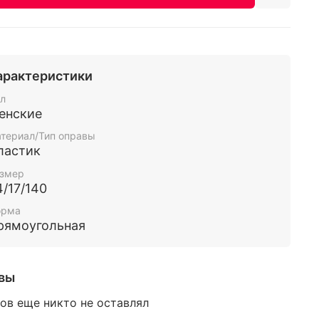
арактеристики
л
енские
териал/Тип оправы
ластик
змер
4/17/140
орма
рямоугольная
вы
ов еще никто не оставлял