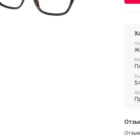
Х
По
Ж
Ма
П
Ра
5
Ф
П
Отзы
Отзыв