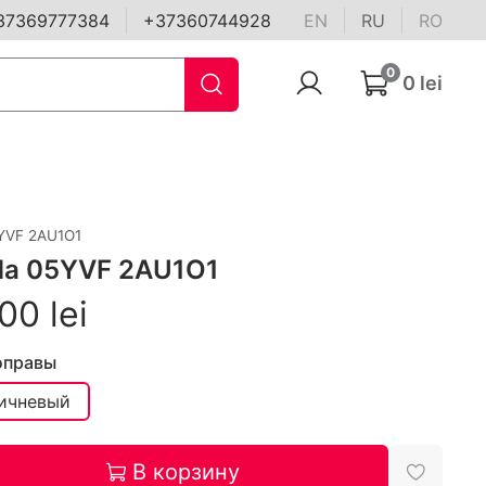
37369777384
+37360744928
EN
RU
RO
0
0 lei
YVF 2AU1O1
da 05YVF 2AU1O1
00 lei
оправы
ичневый
В корзину