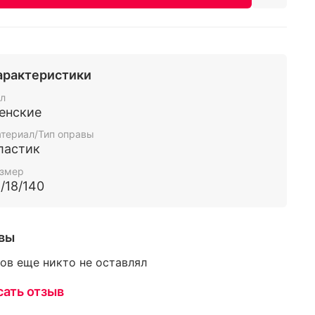
арактеристики
л
енские
териал/Тип оправы
ластик
змер
/18/140
вы
ов еще никто не оставлял
сать отзыв