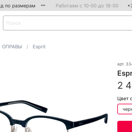
ид по размерам
Работаем с 10-00 до 18-00
+
ОПРАВЫ
Esprit
арт.
33
Esp
2 4
Цвет 
чер