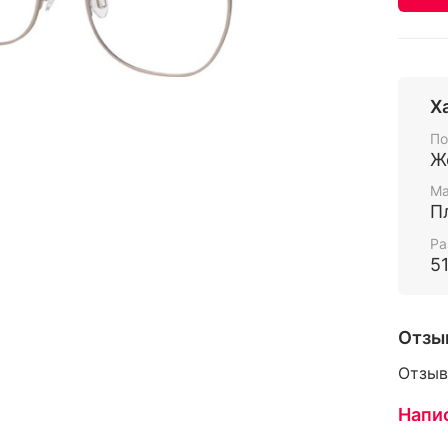
Х
По
Ж
Ма
П
Ра
51
Отзы
Отзыв
Напи