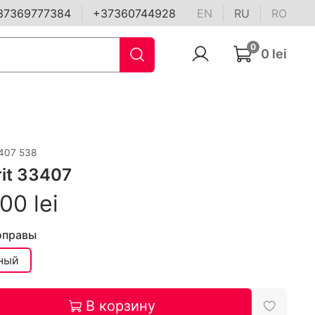
37369777384
+37360744928
EN
RU
RO
0
0 lei
407 538
rit 33407
00 lei
оправы
ный
В корзину