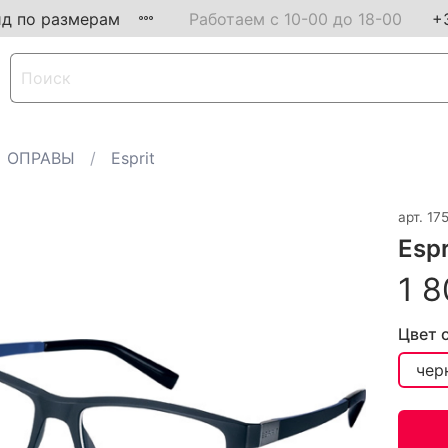
ид по размерам
Работаем с 10-00 до 18-00
+
ОПРАВЫ
Esprit
арт.
17
Espr
1 8
Цвет 
чер