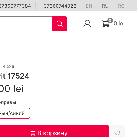
37369777384
+37360744928
EN
RU
RO
0
0 lei
524 526
it 17524
00 lei
оправы
ный/синий
В корзину