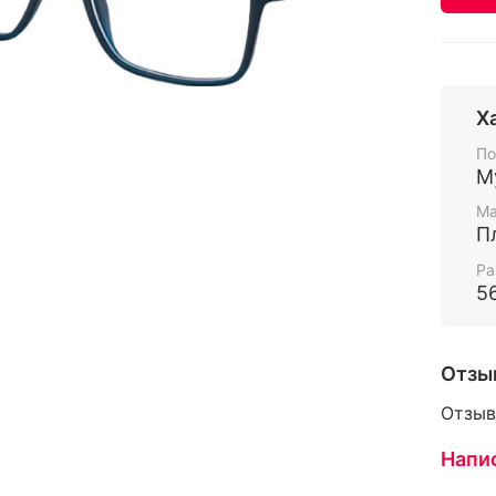
Х
По
М
Ма
П
Ра
5
Отзы
Отзыв
Напи