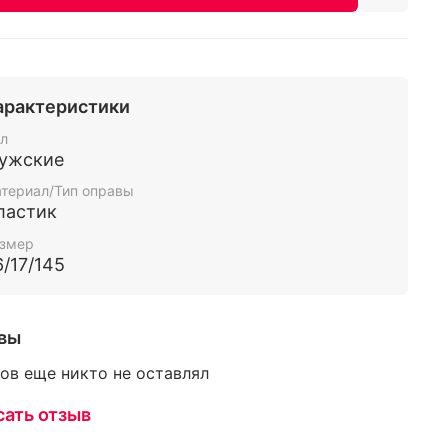
арактеристики
л
ужские
териал/Тип оправы
ластик
змер
6/17/145
вы
ов еще никто не оставлял
сать отзыв