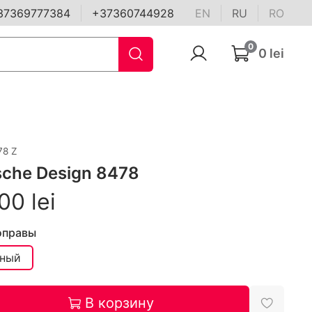
37369777384
+37360744928
EN
RU
RO
0
0 lei
78 Z
sche Design 8478
00 lei
оправы
ный
В корзину