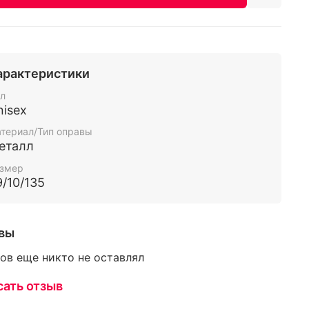
арактеристики
л
nisex
териал/Тип оправы
еталл
змер
9/10/135
вы
ов еще никто не оставлял
сать отзыв