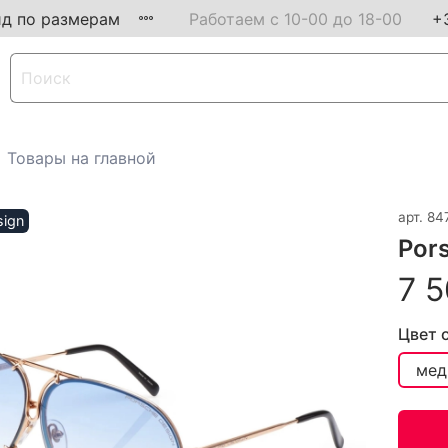
ид по размерам
Работаем с 10-00 до 18-00
+
Товары на главной
арт.
84
sign
Por
7 5
Цвет 
мед