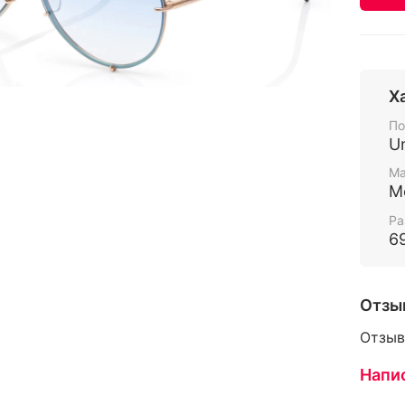
Х
По
U
Ма
М
Ра
6
Отзы
Отзыв
Напи