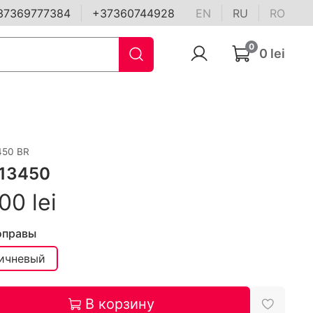
37369777384
+37360744928
EN
RU
RO
0
0 lei
450 BR
 13450
00 lei
оправы
ичневый
В корзину