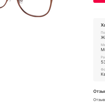
Х
По
Ж
Ма
М
Ра
5
Ф
К
Отзы
Отзыв