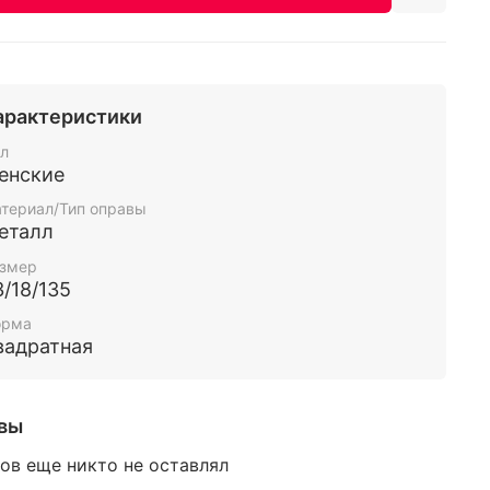
арактеристики
л
енские
териал/Тип оправы
еталл
змер
3/18/135
орма
вадратная
вы
ов еще никто не оставлял