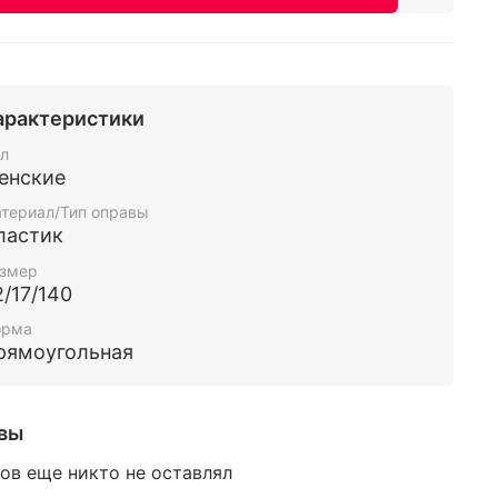
арактеристики
л
енские
териал/Тип оправы
ластик
змер
2/17/140
орма
рямоугольная
вы
ов еще никто не оставлял