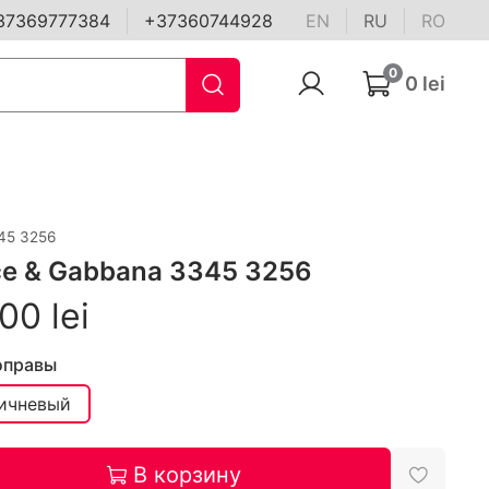
37369777384
+37360744928
EN
RU
RO
0
0 lei
45 3256
ce & Gabbana 3345 3256
00 lei
оправы
ичневый
В корзину