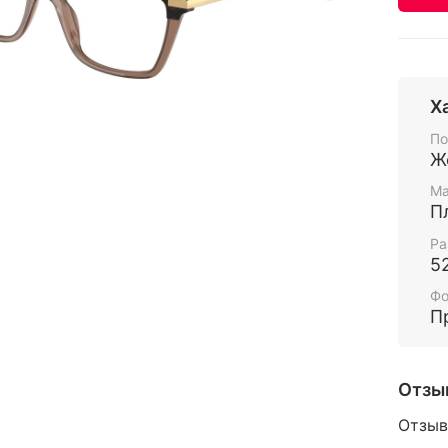
Х
По
Ж
Ма
П
Ра
5
Ф
П
Отзы
Отзыв