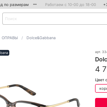
ид по размерам
Работаем с 10-00 до 18-00
+
ОПРАВЫ
Dolce&Gabbana
арт.
33
bbana
Dol
4 7
Цвет 
кор