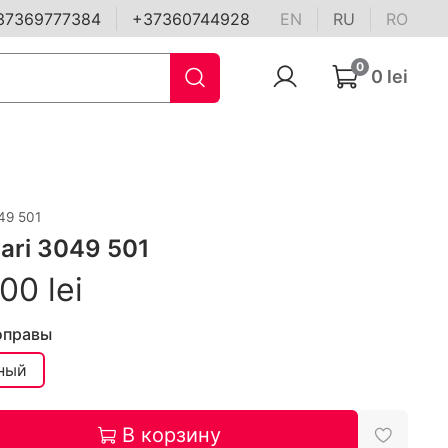
37369777384
+37360744928
EN
RU
RO
0
0 lei
49 501
ari 3049 501
00 lei
оправы
ный
В корзину