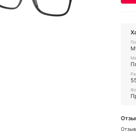
Х
По
М
Ма
П
Ра
5
Ф
П
Отзы
Отзыв