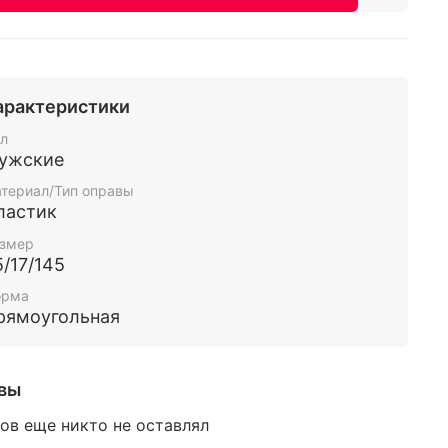
арактеристики
л
ужские
териал/Тип оправы
ластик
змер
5/17/145
орма
рямоугольная
вы
ов еще никто не оставлял