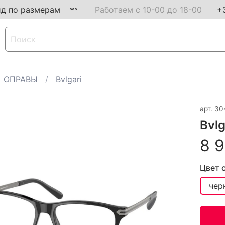
ид по размерам
Работаем с 10-00 до 18-00
+
ОПРАВЫ
Bvlgari
арт.
30
Bvlg
8 9
Цвет 
чер