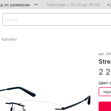
ид по размерам
Работаем с 10-00 до 18-00
+
Каталог
арт.
33
Str
2 2
Цвет 
чер