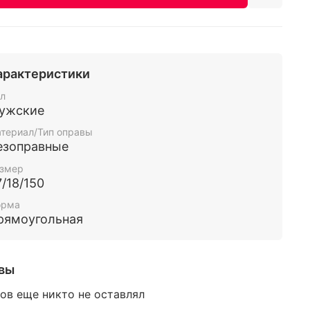
арактеристики
л
ужские
териал/Тип оправы
езоправные
змер
7/18/150
орма
рямоугольная
вы
ов еще никто не оставлял