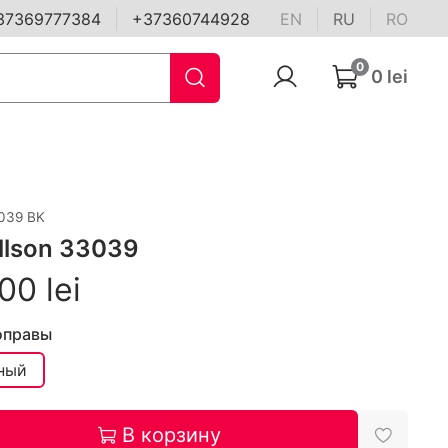
37369777384
+37360744928
EN
RU
RO
0
0 lei
039 BK
ellson 33039
00 lei
оправы
ный
В корзину