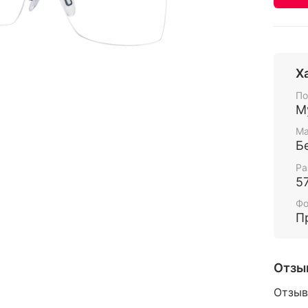
Х
По
М
Ма
Б
Ра
5
Ф
П
Отзы
Отзыв