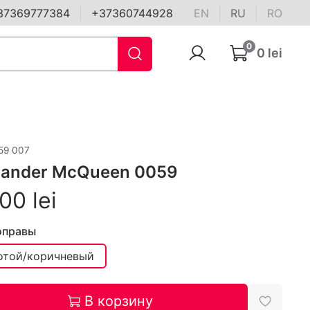
37369777384
+37360744928
EN
RU
RO
0
0 lei
59 007
xander McQueen 0059
00 lei
оправы
отой/коричневый
В корзину