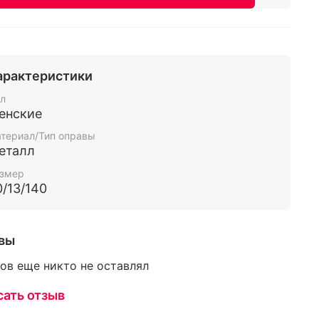
арактеристики
л
енские
териал/Тип оправы
еталл
змер
0/13/140
вы
ов еще никто не оставлял
сать отзыв