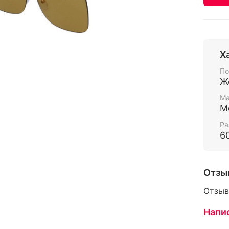
Х
По
Ж
Ма
М
Ра
6
Отзы
Отзыв
Напи